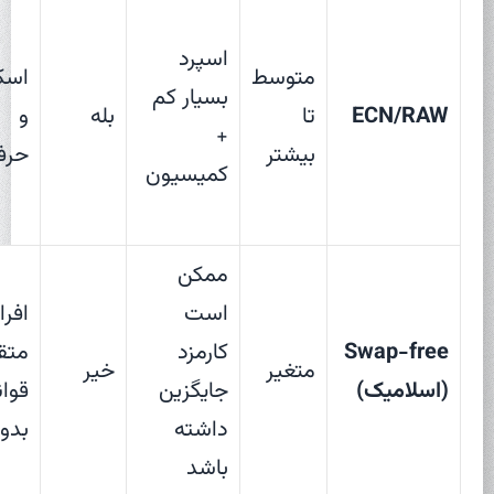
اسپرد
متوسط
اسکا
بسیار کم
ECN/RAW
تا
بله
و
+
بیشتر
حرفه
کمیسیون
ممکن
است
افرا
Swap-free
کارمزد
متقی
متغیر
خیر
(اسلامیک)
جایگزین
قوان
داشته
بدون
باشد