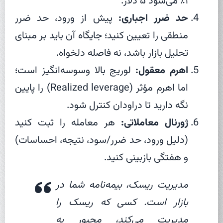
۱٪ می‌شود ۵ دلار.
حد ضرر اجباری:
پیش از ورود، حد ضرر
منطقی را تعیین کنید؛ جایگاه آن باید بر مبنای
تحلیل بازار باشد، نه فاصله دلخواه.
اهرم معقول:
لوریج بالا وسوسه‌انگیز است؛
اما اهرم مؤثر (Realized leverage) را پایین
نگه دارید تا دراودان کنترل شود.
ژورنال معاملاتی:
هر معامله را ثبت کنید
(دلیل ورود، حد ضرر/سود، نتیجه، احساسات)
و هفتگی بازبینی کنید.
مدیریت ریسک، بیمه‌نامه شما در
بازار است. کسی که ریسک را
مدیریت می‌کند، مجبور به