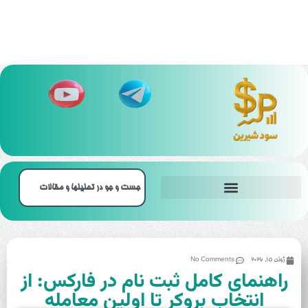
بهترین بروکر‌ باینری آپشن
ژوئن 15, 2026
No Comments
راهنمای کامل ثبت نام در فارکس: از
انتخاب بروکر تا اولین معامله