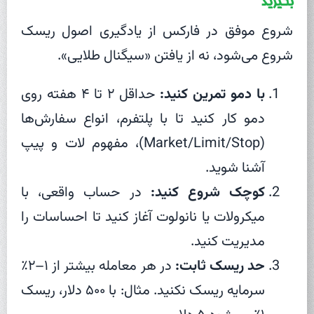
بگیرید
شروع موفق در فارکس از یادگیری اصول ریسک
شروع می‌شود، نه از یافتن «سیگنال طلایی».
با دمو تمرین کنید:
حداقل ۲ تا ۴ هفته روی
دمو کار کنید تا با پلتفرم، انواع سفارش‌ها
(Market/Limit/Stop)، مفهوم لات و پیپ
آشنا شوید.
کوچک شروع کنید:
در حساب واقعی، با
میکرولات یا نانولوت آغاز کنید تا احساسات را
مدیریت کنید.
حد ریسک ثابت:
در هر معامله بیشتر از ۱–۲٪
سرمایه ریسک نکنید. مثال: با ۵۰۰ دلار، ریسک