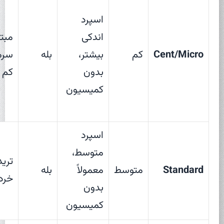
اسپرد
اندکی
مبتد
Cent/Micro
کم
بیشتر،
بله
سرم
بدون
کم
کمیسیون
اسپرد
متوسط،
ترید
Standard
متوسط
معمولاً
بله
خرد
بدون
کمیسیون