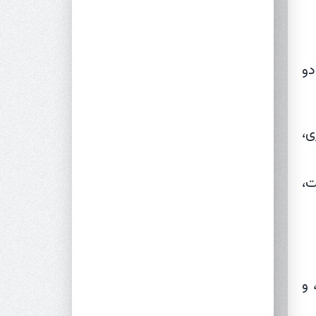
دو
یری،
ت،
 و