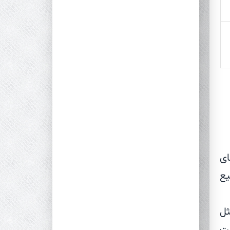
ای
یع
مرکز مثل
مت