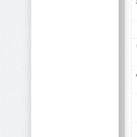
د
 یا