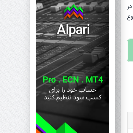
در
وع