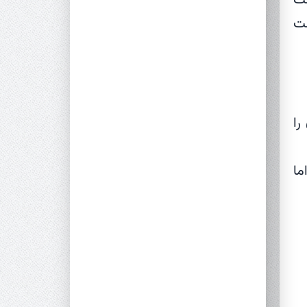
مت
را
ما