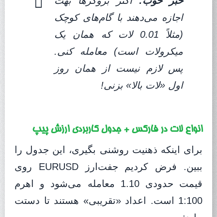
خبر خوب:
اکثر بروکرها بهت
اجازه می‌دهند با گام‌های کوچک
(مثلاً 0.01 لات که همان یک
میکرو‌لات است) معامله کنی.
پس لازم نیست از همان روز
اول «لات بالا» بزنی!
انواع لات در فارکس + جدول کاربردی ارزش پیپ
برای اینکه ذهنیت روشنی بگیری، این جدول را
ببین. فرض کردیم جفت‌ارز EURUSD روی
قیمت حدودی 1.10 معامله می‌شود و اهرم
1:100 است. اعداد «تقریبی» هستند تا دستت