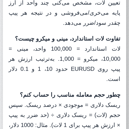
تعیین لات، مشخص می‌کنی چند واحد از ارز
پایه می‌خری/می‌فروشی و در نتیجه هر پیپ
چقدر سود/ضرر می‌دهد.
تفاوت لات استاندارد، مینی و میکرو چیست؟
لات استاندارد = 100,000 واحد، مینی =
10,000، میکرو = 1,000. به‌ترتیب ارزش هر
پیپ روی EURUSD حدود 10، 1 و 0.1 دلار
است.
چطور حجم معامله مناسب را حساب کنم؟
ریسک دلاری = موجودی × درصد ریسک. سپس
حجم (لات) = ریسک دلاری ÷ (حد ضرر به پیپ
× ارزش هر پیپ برای 1 لات). مثال: 1000 دلار،