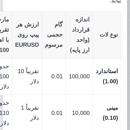
بیاید:
اندازه
مارج
گام
ارزش هر
قرارداد
تقری
نوع لات
حجمی
پیپ روی
(واحد
با ا
مرسوم
EURUSD
ارز پایه)
:100
حدو
استاندارد
تقریباً 10
,100
0.01
100,000
(1.00)
دلار
دلار
حدو
مینی
تقریباً 1
110
0.01
10,000
(0.10)
دلار
دلار