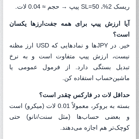
ریسک 2%، SL=50 پیپ → حجم ≈ 0.04 لات.
آیا ارزش پیپ برای همه جفت‌ارزها یکسان
است؟
خیر. در JPYها و نمادهایی که USD ارز مظنه
نیست، ارزش پیپ متفاوت است و به نرخ
تبدیل بستگی دارد. از فرمول عمومی یا
ماشین‌حساب استفاده کن.
حداقل لات در فارکس چقدر است؟
بسته به بروکر، معمولاً 0.01 لات (میکرو) است
و بعضی حساب‌ها (مثل سنت/نانو) حتی
کوچک‌تر هم اجازه می‌دهند.