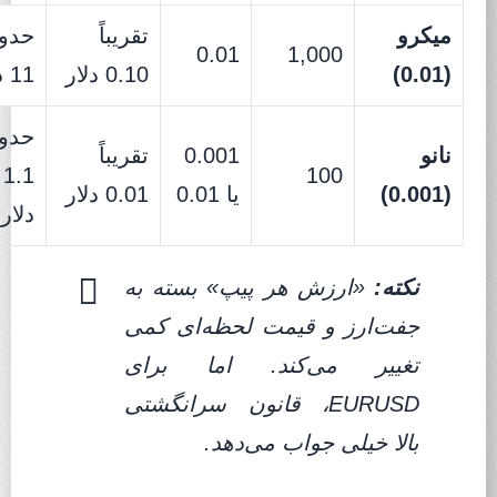
میکرو
تقریباً
حدو
0.01
1,000
(0.01)
0.10 دلار
11 دلار
حدو
نانو
0.001
تقریباً
1.1
100
(0.001)
یا 0.01
0.01 دلار
دلار
نکته:
«ارزش هر پیپ» بسته به
جفت‌ارز و قیمت لحظه‌ای کمی
تغییر می‌کند. اما برای
EURUSD، قانون سرانگشتی
بالا خیلی جواب می‌دهد.