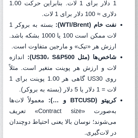
1 دلار برای 1 لات. بنابراین حرکت 1.00
دلاری ≈ 100 دلار برای 1 لات.
نفت خام (WTI/Brent):
بسته به بروکر 1
لات ممکن است 100 یا 1000 بشکه باشد.
ارزش هر «تیک» و مارجین متفاوت است.
شاخص‌ها (مثل US30، S&P500):
اندازه
لات و ارزش هر پوینت متغیر است. مثلاً
روی US30 گاهی هر 1.00 پوینت برای 1
لات = 1 دلار یا 5 دلار (بسته به بروکر).
کریپتو (BTCUSD و …):
معمولاً لات‌ها
به‌صورت «Contract size» تعریف
می‌شوند؛ نوسان بالا یعنی احتیاط دوچندان
در لات‌گیری.