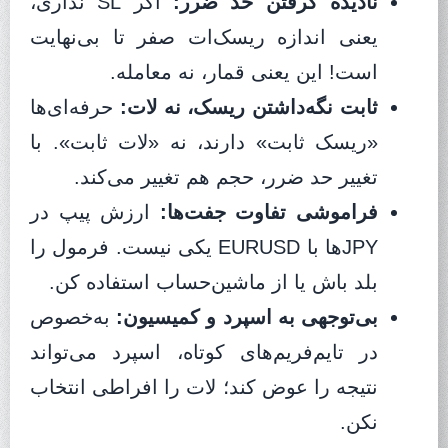
نادیده گرفتن حد ضرر:
اگر SL نداری،
یعنی اندازه ریسک‌ات صفر تا بی‌نهایت
است! این یعنی قمار، نه معامله.
ثابت نگه‌داشتن ریسک، نه لات:
حرفه‌ای‌ها
«ریسک ثابت» دارند، نه «لات ثابت». با
تغییر حد ضرر، حجم هم تغییر می‌کند.
فراموشی تفاوت جفت‌ها:
ارزش پیپ در
JPYها با EURUSD یکی نیست. فرمول را
بلد باش یا از ماشین‌حساب استفاده کن.
بی‌توجهی به اسپرد و کمیسیون:
به‌خصوص
در تایم‌فریم‌های کوتاه، اسپرد می‌تواند
نتیجه را عوض کند؛ لات را افراطی انتخاب
نکن.