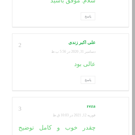
سلام. موفق باشید
پاسخ
علی اکبر زندی
2
دسامبر 31, 2020 در 5:56 ب.ظ
عالی بود
پاسخ
reza
3
فوریه 12, 2021 در 10:03 ق.ظ
چقدر خوب و کامل توضیح