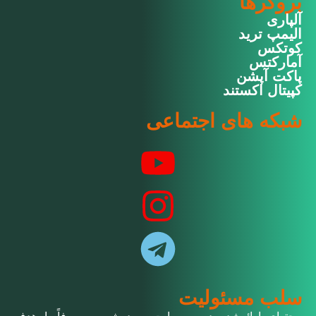
بروکرها
آلپاری
الیمپ ترید
کوتکس
آمارکتس
پاکت آپشن
کپیتال اکستند
شبکه های اجتماعی
سلب مسئولیت