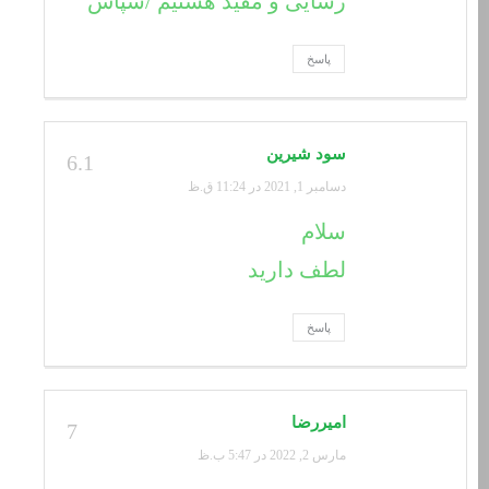
رسایی و مفید هستیم /سپاس
پاسخ
سود شیرین
6.1
دسامبر 1, 2021 در 11:24 ق.ظ
سلام
لطف دارید
پاسخ
امیررضا
7
مارس 2, 2022 در 5:47 ب.ظ