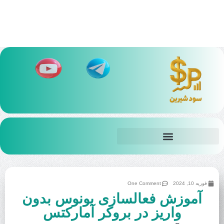
بهترین بروکر‌ باینری آپشن
فوریه 10, 2024
One Comment
آموزش فعالسازی بونوس بدون
واریز در بروکر آمارکتس