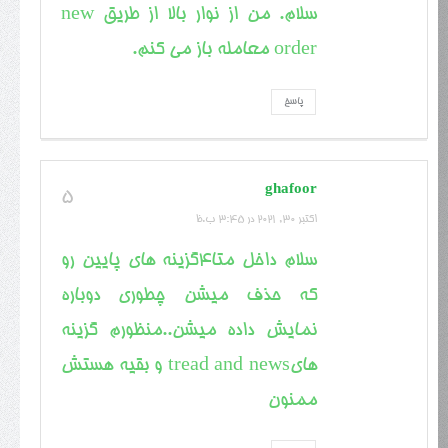
سلام. من از نوار بالا از طریق new
order معامله باز می کنم.
پاسخ
ghafoor
5
اکتبر 30, 2021 در 3:45 ب.ظ
سلام داخل متا4گزینه های پایین رو
که حذف میشن چطوری دوباره
نمایش داده میشن..منظورم گزینه
هایtread and news و بقیه هستش
ممنون