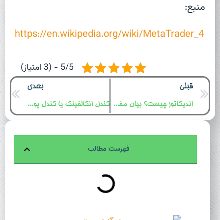
منبع:
https://en.wikipedia.org/wiki/MetaTrader_4
5/5 - (3 امتیاز)
قبلی
بعدی
اندیکاتور چیست؟ بیان مفهوم و جایگاه آن در تحلیل تکنیکال
کندل انگالفینگ یا کندل پوششی چیست ؟ آموزش کندل شناسی و کندل خوانی
فهرست مطالب