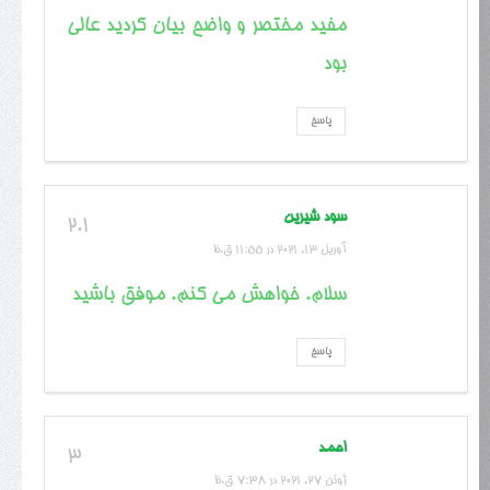
مفید مختصر و واضح بیان کردید عالی
بود
پاسخ
سود شیرین
2.1
آوریل 13, 2021 در 11:55 ق.ظ
سلام. خواهش می کنم. موفق باشید
پاسخ
احمد
3
ژوئن 27, 2021 در 7:38 ق.ظ