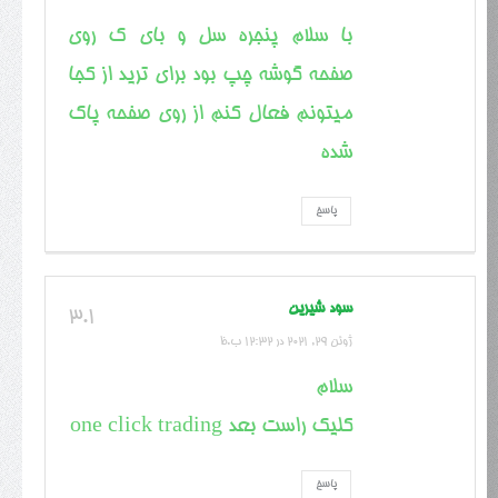
با سلام پنجره سل و بای ک روی
صفحه گوشه چپ بود برای ترید از کجا
میتونم فعال کنم از روی صفحه پاک
شده
پاسخ
سود شیرین
3.1
ژوئن 29, 2021 در 12:32 ب.ظ
سلام
کلیک راست بعد one click trading
پاسخ