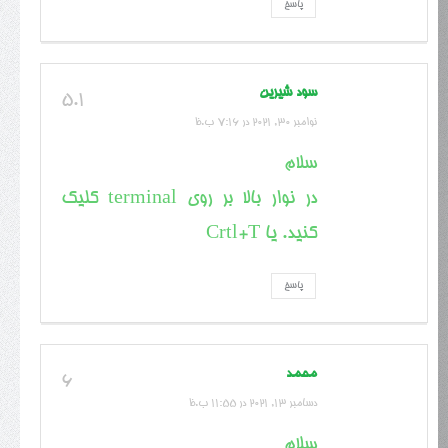
پاسخ
سود شیرین
5.1
نوامبر 30, 2021 در 7:16 ب.ظ
سلام
در نوار بالا بر روی terminal کلیک
کنید. یا Crtl+T
پاسخ
محمد
6
دسامبر 13, 2021 در 11:55 ب.ظ
سلام