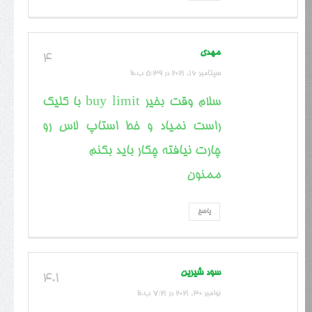
مهدی
4
سپتامبر 16, 2021 در 5:39 ب.ظ
سلام وقت بخیر buy limit با کلیک
راست نمیاد و خط استاپ لاس رو
چارت نیافته چکار باید بکنم
ممنون
پاسخ
سود شیرین
4.1
نوامبر 30, 2021 در 7:21 ب.ظ