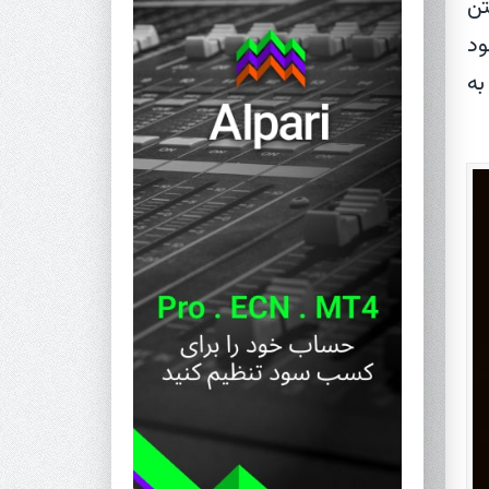
تن
ود
به