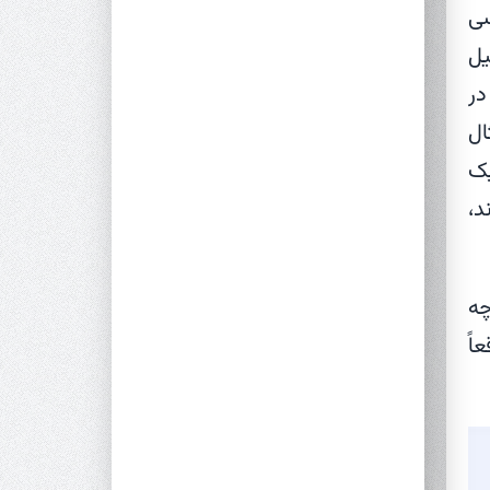
سی
یل
در
ال
یک
د،
چه
اً