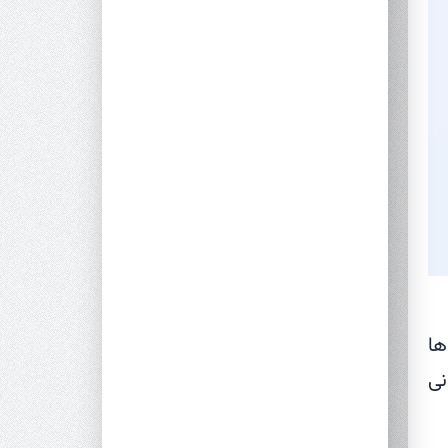
ها
نی