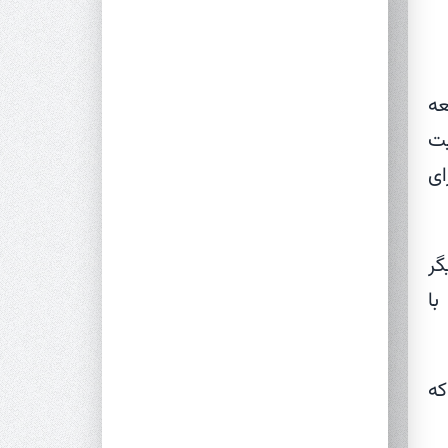
سعه
یت
ای
گر
با
که