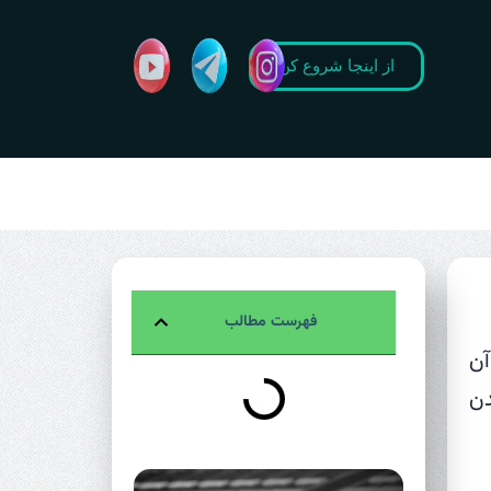
از اینجا شروع کن
فهرست مطالب
آن
دن