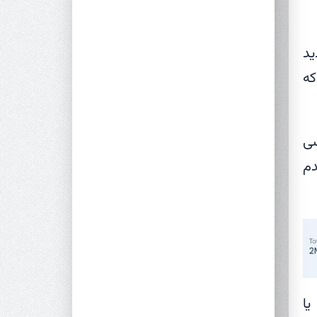
ید
 که
رسی
دم
یا