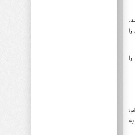
د.
ید را
را
م،
به