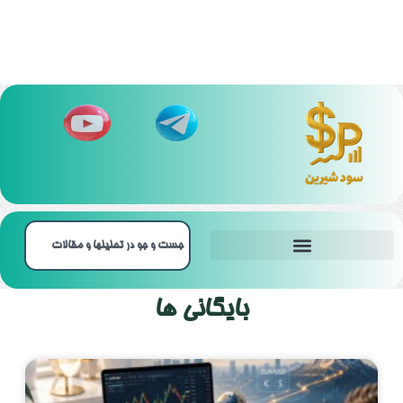
بهترین بروکر‌ باینری آپشن
بایگانی ها