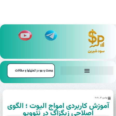
بهترین بروکر‌ باینری آپشن
نوامبر 4, 2020
آموزش کاربردی امواج الیوت ؛ الگوی
اصلاحی زیگزاگ در نئوویو