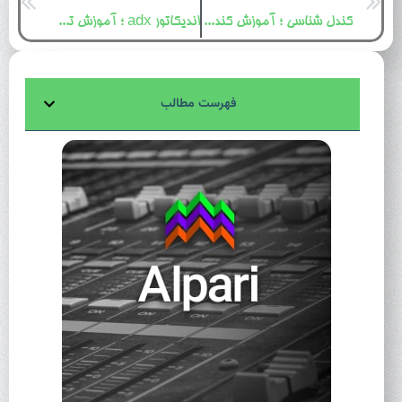
کندل شناسی ؛ آموزش کندل خوانی و الگوهای کندلی پر کاربرد
اندیکاتور adx ؛ آموزش تشخیص قدرت روند با شاخص میانگین جهت دار
فهرست مطالب