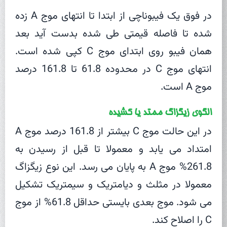
در فوق یک فیبوناچی از ابتدا تا انتهای موج A زده
شده تا فاصله قیمتی طی شده بدست آید بعد
همان فیبو روی ابتدای موج C کپی شده است.
انتهای موج C در محدوده 61.8 تا 161.8 درصد
موج A است.
الگوی زیگزاگ ممتد یا کشیده
در این حالت موج C بیشتر از 161.8 درصد موج A
امتداد می یابد و معمولا تا قبل از رسیدن به
261.8% موج A به پایان می رسد. این نوع زیگزاگ
معمولا در مثلث و دیامتریک و سیمتریک تشکیل
می شود. موج بعدی بایستی حداقل 61.8% از موج
C را اصلاح کند.